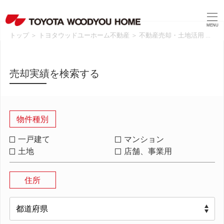
MENU
トップ
＞
トヨタウッドユーホーム不動産
＞
不動産売却・土地活用
＞
売
売却実績を検索する
物件種別
一戸建て
マンション
土地
店舗、事業用
住所