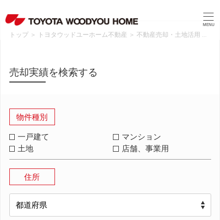
MENU
トップ
＞
トヨタウッドユーホーム不動産
＞
不動産売却・土地活用
＞
売
売却実績を検索する
物件種別
一戸建て
マンション
土地
店舗、事業用
住所