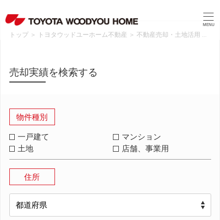
MENU
トップ
＞
トヨタウッドユーホーム不動産
＞
不動産売却・土地活用
＞
売
売却実績を検索する
物件種別
一戸建て
マンション
土地
店舗、事業用
住所